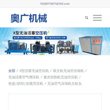
15230713671@163.com
全部
/
X型活塞无油空压机
/
双主机无油空压缩机
/
无油活塞空气增压机
/
激光切割机无油空压机
/
色选|纺织|吹瓶空压机
/
无油空气压缩机主机头