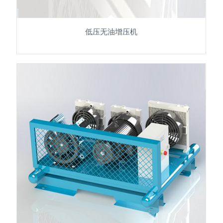
低压无油增压机