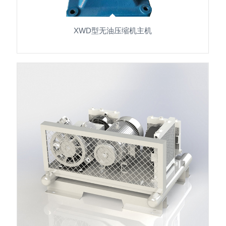
XWD型无油压缩机主机