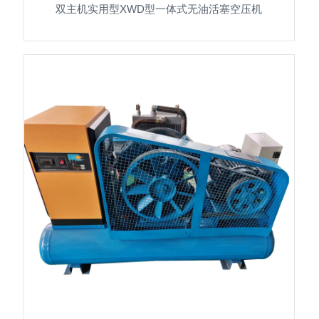
双主机实用型XWD型一体式无油活塞空压机