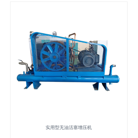
实用型无油活塞增压机